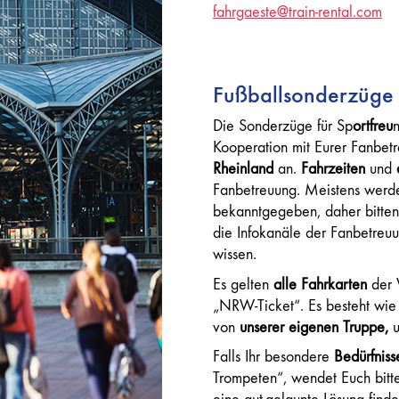
fahrgaeste@train-rental.com
Fußballsonderzüge
Die Sonderzüge für Sp
ortfreu
Kooperation mit Eurer Fanbet
Rheinland
an.
Fahrzeiten
und
Fanbetreuung. Meistens werden
bekanntgegeben, daher bitten 
die Infokanäle der Fanbetreu
wissen.
Es gelten
alle Fahrkarten
der 
„NRW-Ticket“. Es besteht wi
von
unserer eigenen Truppe,
u
Falls Ihr besondere
Bedürfnis
Trompeten“, wendet Euch bitt