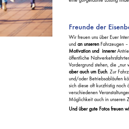
eine gut-gelaunte Lösung finde
Freunde der Eisenb
Wir freuen uns über Euer Int
und
an unseren
Fahrzeugen – i
Motivation und
innerer
Antrie
öffentliche Nahverkehrsfahrten
Vordergrund stehen, die „nur
aber auch um Euch
. Zur Fahr
und/oder Betriebsabläufen k
sich diese oft kurzfristig noch
verschiedenen Veranstaltunge
Möglichkeit auch in unseren 
Und über gute Fotos freuen wi