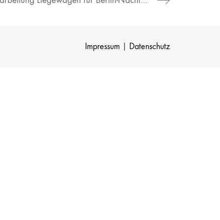
Beschaffung und Aufarbeitung Liegewagen für Berlin-Nacht-Express (Transdev Schweden / 12.2019 – 06.2020)
Impressum
|
Datenschutz