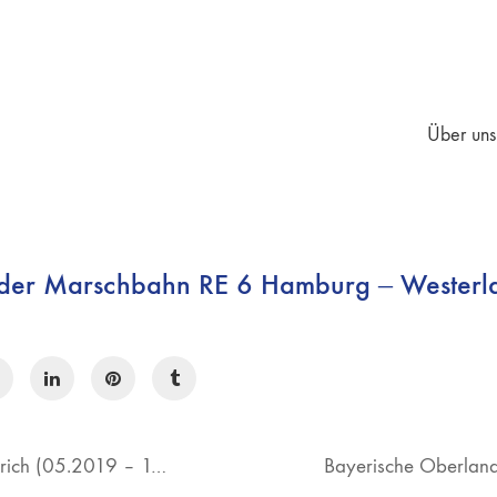
Über uns
 der Marschbahn RE 6 Hamburg – Westerl
Abellio NRW RE 19 Düsseldorf – Emmerich (05.2019 – 12.2019)