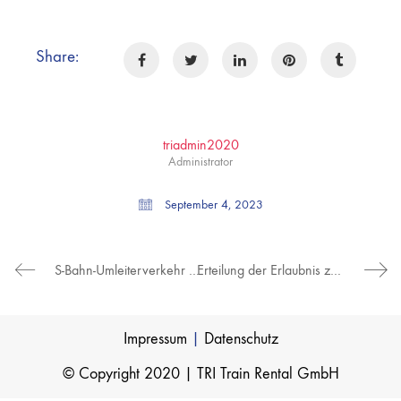
Share:
triadmin2020
Administrator
September 4, 2023
S-Bahn-Umleiterverkehr auf der „Panoramabahn“ Stuttgart – Böblingen (7.- 9.2023 für DB S-Bahn Stuttgart (SBS))
Erteilung der Erlaubnis zur Arbeitnehmerüberlassung (05.2022)
Impressum
|
Datenschutz
© Copyright 2020 | TRI Train Rental GmbH