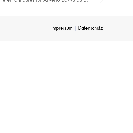
Übernahme eines weiteren Umlaufes für Arverio BaWü auf dem RE 8 Stuttgart – Würzburg
Impressum
|
Datenschutz